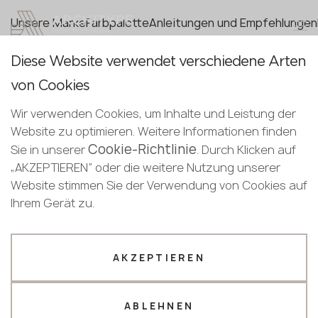
+48 22 602 20 22
Unsere Marke
Farbpalette
Anleitungen und Empfehlungen
Partner werden
Diese Website verwendet verschiedene Arten
Partner werden
Dankeschön!
von Cookies
Deutsch
Senden Sie Ihre Daten oder rufen Sie uns
Unsere Manager werden Sie in Kürze
info@architype.eu
Wir verwenden Cookies, um Inhalte und Leistung der
Deutsch
kontaktieren
an
Website zu optimieren. Weitere Informationen finden
English
Cookie-Richtlinie
+48 22 602 20 22
Sie in unserer
. Durch Klicken auf
Katalog
Informationen
„AKZEPTIEREN“ oder die weitere Nutzung unserer
Steine
Für Steinverarbeiter
Website stimmen Sie der Verwendung von Cookies auf
Quarzstein
Wie funktioniert das
Ihr Geschäftsprofil
Große Keramikplatten
Zusammenarbeit
Ihrem Gerät zu.
Spülbecken und Waschbecken
Promo und Neuigkeiten
Für Architekten und Designer
Marken
Hersteller
Designer
Zusammenarbeit
Quarzstein
Befestigungssysteme für
Avant Quartz
Name *
Fassaden
AKZEPTIEREN
Große Keramikplatten
Leitfaden für Designer
Keralini
Galerie
HPL laminate
Puricelli
ABLEHNEN
Online-Designer
KRAFFTEN