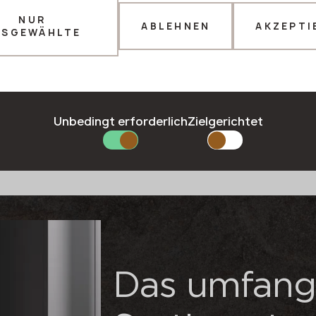
lbarkeit
keine
NUR
n und
Kantenlackierung
ABLEHNEN
AKZEPTI
USGEWÄHLTE
Dankeschön!
Unsere Manager werden Sie in Kürze
kontaktieren
Unbedingt erforderlich
Zielgerichtet
Das umfang