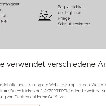
dsfähigkeit
Bequemlichkeit
ze
der täglichen
mel.
Pflege,
elle
Schmutzresistenz
e
Keine Poren
rstand
oder Mikrorisse
te verwendet verschiedene Ar
 Inhalte und Leistung der Website zu optimieren. Weitere
z von
linie
. Durch Klicken auf „AKZEPTIEREN“ oder die weitere 
nd
HPL-
ng von Cookies auf Ihrem Gerät zu.
er
Arbeitsplatten
benötigen