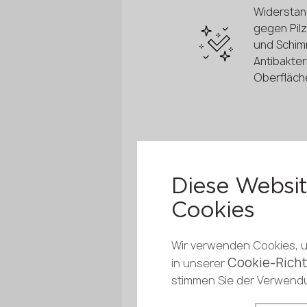
Widerstan
gegen Pil
und Schim
Antibakteri
Oberfläch
Feuerwide
Diese Websi
Cookies
Wir verwenden Cookies, um
Konsisten
Cookie-Richt
in unserer
Farbton u
stimmen Sie der Verwendu
Farbe jed
Platte