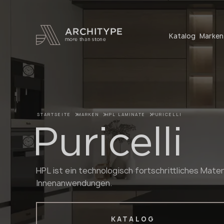
+48 22 602 20 22
Katalog
Marken
STARTSEITE
MARKEN
HPL LAMINATE
PURICELLI
Puricelli
HPL ist ein technologisch fortschrittliches Mater
Innenanwendungen.
KATALOG