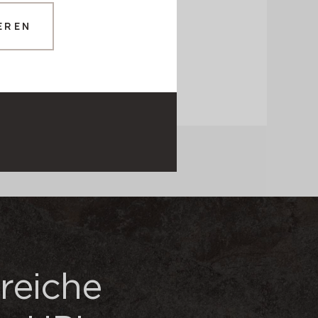
Kernfarbe
EREN
reiche