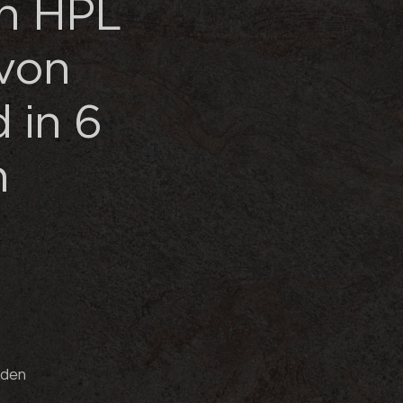
an HPL
von
d in 6
n
rden