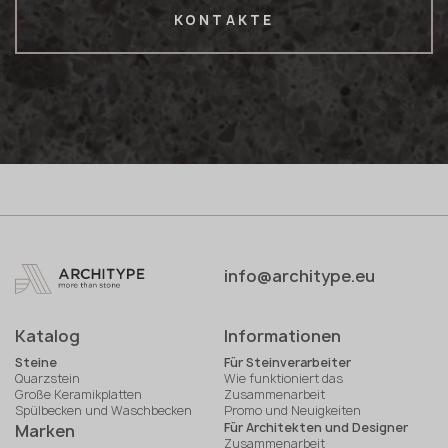
KONTAKTE
info@architype.eu
Katalog
Informationen
Steine
Für Steinverarbeiter
Quarzstein
Wie funktioniert das
Große Keramikplatten
Zusammenarbeit
Spülbecken und Waschbecken
Promo und Neuigkeiten
Für Architekten und Designer
Marken
Zusammenarbeit