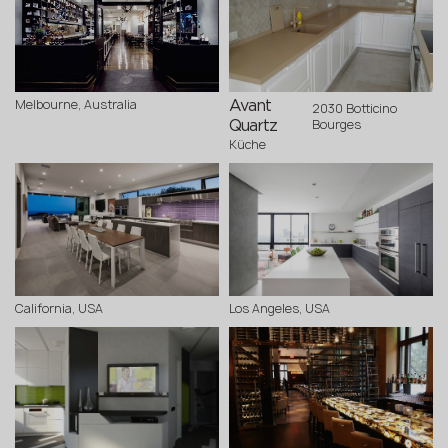
Melbourne, Australia
Avant
2030 Botticino
Bourges
Quartz
Küche
California, USA
Los Angeles, USA