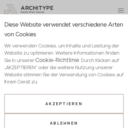
+48 22 602 20 22
Partner werden
Diese Website verwendet verschiedene Arten
Partner werden
Dankeschön!
Galerie
von Cookies
Deutsch
Senden Sie Ihre Daten oder rufen Sie uns
Unsere Manager werden Sie in Kürze
Wir verwenden Cookies, um Inhalte und Leistung der
Deutsch
kontaktieren
an
Website zu optimieren. Weitere Informationen finden
English
Cookie-Richtlinie
+48 22 602 20 22
Sie in unserer
. Durch Klicken auf
ausgewählte Filter
„AKZEPTIEREN“ oder die weitere Nutzung unserer
Website stimmen Sie der Verwendung von Cookies auf
Ihr Geschäftsprofil
Ausgewählt 230 Dekore, die Ihrer Suche entsprechen
Ihrem Gerät zu.
Hersteller
Designer
Name *
AKZEPTIEREN
ABLEHNEN