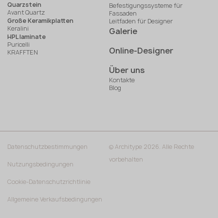
Quarzstein
Befestigungssysteme für
Avant Quartz
Fassaden
Große Keramikplatten
Leitfaden für Designer
Keralini
Galerie
HPL laminate
Puricelli
Online-Designer
KRAFFTEN
Über uns
Kontakte
Blog
Datenschutzbestimmungen
© Architype 2026. Alle Rechte
vorbehalten
Nutzungsbedingungen
Cookie-Datenschutzrichtlinie
Allgemeine Verkaufsbedingungen