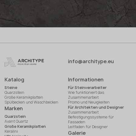
info@architype.eu
Katalog
Informationen
Steine
Für Steinverarbeiter
Quarzstein
Wie funktioniert das
Große Keramikplatten
Zusammenarbeit
Spülbecken und Waschbecken
Promo und Neuigkeiten
Für Architekten und Designer
Marken
Zusammenarbeit
Quarzstein
Befestigungssysteme für
Avant Quartz
Fassaden
Große Keramikplatten
Leitfaden für Designer
Keralini
Galerie