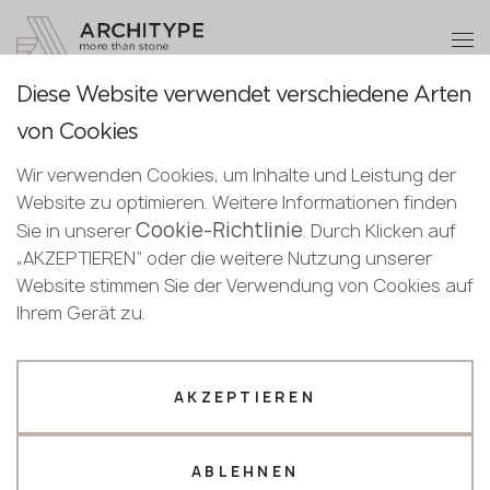
+48 22 602 20 22
Partner werden
Diese Website verwendet verschiedene Arten
Partner werden
Dankeschön!
von Cookies
Deutsch
zurück zum Katalog
Senden Sie Ihre Daten oder rufen Sie uns
Unsere Manager werden Sie in Kürze
Wir verwenden Cookies, um Inhalte und Leistung der
Deutsch
kontaktieren
an
Taj Mahal
Website zu optimieren. Weitere Informationen finden
English
Cookie-Richtlinie
+48 22 602 20 22
Sie in unserer
. Durch Klicken auf
Keralini
„AKZEPTIEREN“ oder die weitere Nutzung unserer
Website stimmen Sie der Verwendung von Cookies auf
Ihr Geschäftsprofil
Bestseller
Ihrem Gerät zu.
Hersteller
Designer
Name *
AKZEPTIEREN
ABLEHNEN